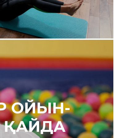
Р ОЙЫН-
 ҚАЙДА