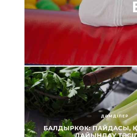
ДӘМДІЛЕР
БАЛДЫРКӨК: ПАЙДАСЫ, 
ДАЙЫНДАУ ТӘСІ