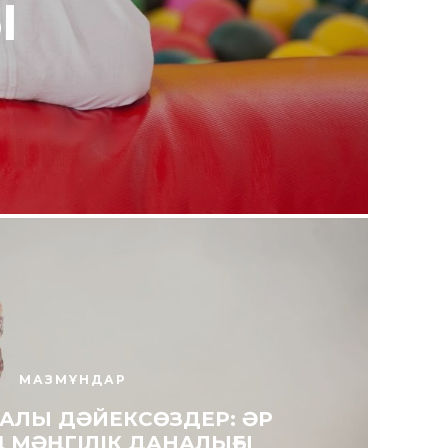
Ы
МАЗМҰНДАР
РАЛЫ ДӘЙЕКСӨЗДЕР: ӘР
Ң МӘҢГІЛІК ДАНАЛЫҒЫ