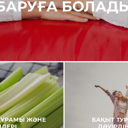
БАРУҒА БОЛАД
ҚҰРАМЫ ЖӘНЕ
БАҚЫТ ТУ
ЛДЕРІ
ДӘУІРДІ