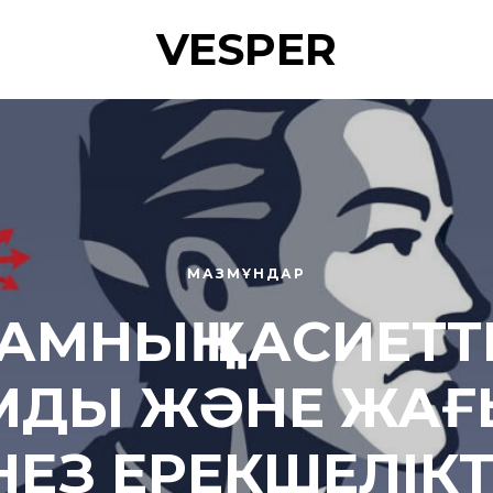
VESPER
МАЗМҰНДАР
АМНЫҢ ҚАСИЕТТЕ
МДЫ ЖӘНЕ ЖАҒ
НЕЗ ЕРЕКШЕЛІКТ