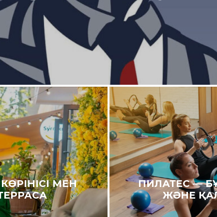
КӨРІНІСІ МЕН
ПИЛАТЕС — Б
 ТЕРРАСА
ЖӘНЕ ҚА