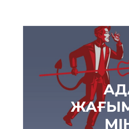
АД
ЖАҒЫ
МІ