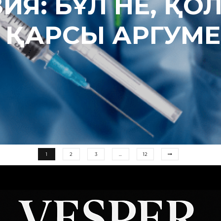
ИЯ: БҰЛ НЕ, Қ
 ҚАРСЫ АРГУМЕ
1
2
3
…
12