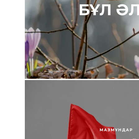
БҰЛ Ә
МАЗМҰНДАР