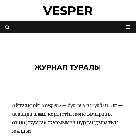
VESPER
ЖУРНАЛ ТУРАЛЫ
Айтады ғой:
«Vesper» — бұл кешкі жұлдыз
. Ол —
аспанда алғаш көрінетін және ымыртты
өзінің жұмсақ жарығымен нұрландыратын
жұлдыз.