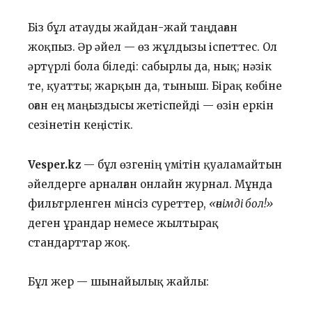
Біз бұл атауды жайдан-жай таңдаған
жоқпыз. Әр әйел — өз жұлдызы іспеттес. Ол
әртүрлі бола біледі: сабырлы да, нық; нәзік
те, қуатты; жарқын да, тыныш. Бірақ көбіне
оған ең маңыздысы жетіспейді — өзін еркін
сезінетін кеңістік.
Vesper.kz
— бұл өзгенің үмітін қуаламайтын
әйелдерге арналған онлайн журнал. Мұнда
фильтрленген мінсіз суреттер,
«өнімді бол!»
деген ұрандар немесе жылтырақ
стандарттар жоқ.
Бұл жер — шынайылық жайлы: