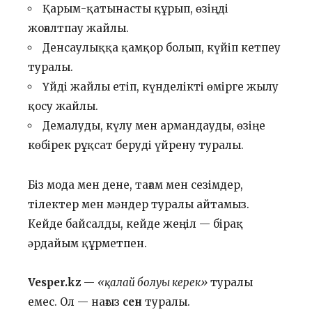
Қарым-қатынасты құрып, өзіңді
жоғалтпау жайлы.
Денсаулыққа қамқор болып, күйіп кетпеу
туралы.
Үйді жайлы етіп, күнделікті өмірге жылу
қосу жайлы.
Демалуды, күлу мен армандауды, өзіңе
көбірек рұқсат беруді үйрену туралы.
Біз мода мен дене, тағам мен сезімдер,
тілектер мен мәндер туралы айтамыз.
Кейде байсалды, кейде жеңіл — бірақ
әрдайым құрметпен.
Vesper.kz
—
«қалай болуы керек»
туралы
емес. Ол — нағыз
сен
туралы.