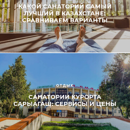
КАКОЙ САНАТОРИЙ САМЫЙ
ЛУЧШИЙ В КАЗАХСТАНЕ:
СРАВНИВАЕМ ВАРИАНТЫ
ОТДЫХ
САНАТОРИИ КУРОРТА
САРЫАГАШ: СЕРВИСЫ И ЦЕНЫ