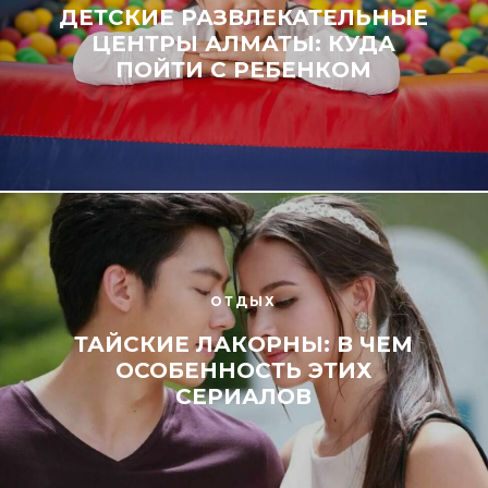
ДЕТСКИЕ РАЗВЛЕКАТЕЛЬНЫЕ
ЦЕНТРЫ АЛМАТЫ: КУДА
ПОЙТИ С РЕБЕНКОМ
ОТДЫХ
ТАЙСКИЕ ЛАКОРНЫ: В ЧЕМ
ОСОБЕННОСТЬ ЭТИХ
СЕРИАЛОВ