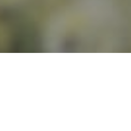
Бранч давно перестал быть просто поздним
завтраком. Это полноценная культура, манифест
замедления и способ легально посвятить утро
субботы или воскресенья только себе и близким.
В мегаполисе, где ритм жизни диктует свои
правила, такие паузы становятся необходимым