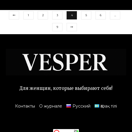
1
2
3
4
5
6
…
9
Для женщин, которые выбирают себя!
Контакты
О журнале
Русский
Қазақ тілі