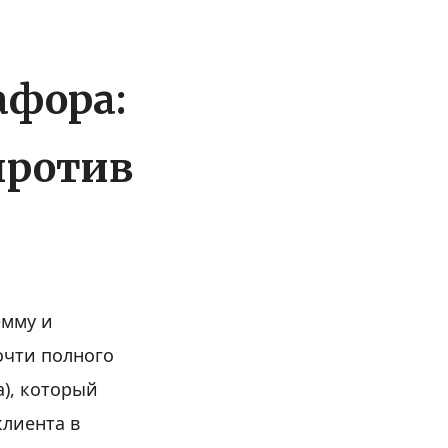
афора:
против
емму и
очти полного
а), который
клиента в