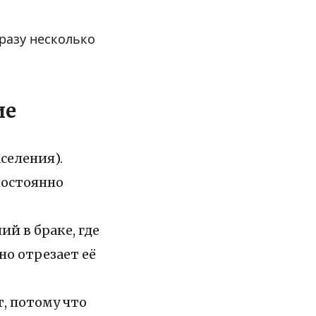
сразу несколько
ие
селения).
постоянно
й в браке, где
о отрезает её
, потому что