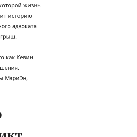
 которой жизнь
оит историю
ного адвоката
игрыш.
о как Кевин
ошения,
ны МэриЭн,
о
икт