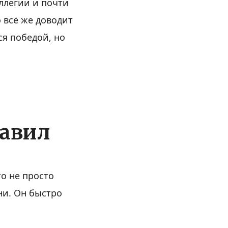
ллегии и почти
 всё же доводит
ся победой, но
равил
о не просто
ни. Он быстро