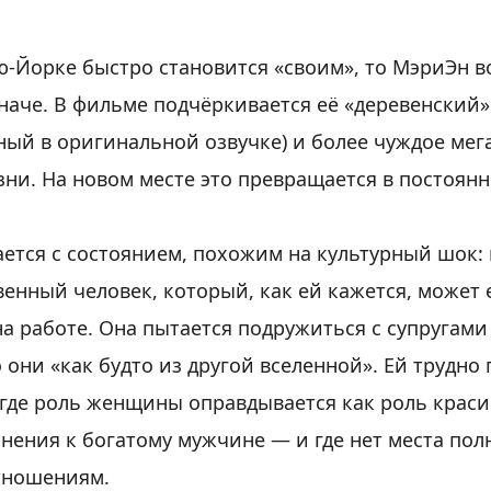
ю-Йорке быстро становится «своим», то МэриЭн 
аче. В фильме подчёркивается её «деревенский»
ный в оригинальной озвучке) и более чуждое мег
ни. На новом месте это превращается в постоян
ется с состоянием, похожим на культурный шок: 
венный человек, который, как ей кажется, может
на работе. Она пытается подружиться с супругами
о они «как будто из другой вселенной». Ей трудно
где роль женщины оправдывается как роль краси
нения к богатому мужчине — и где нет места по
тношениям.