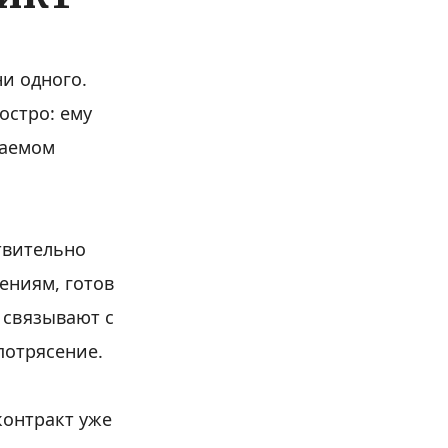
ни одного.
остро: ему
даемом
ствительно
ениям, готов
 связывают с
потрясение.
контракт уже