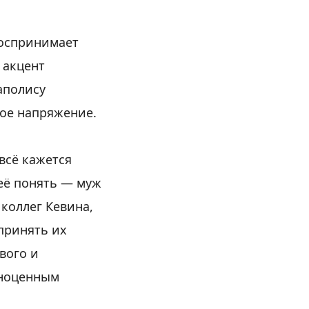
воспринимает
 акцент
аполису
ное напряжение.
всё кажется
 её понять — муж
 коллег Кевина,
 принять их
вого и
лноценным