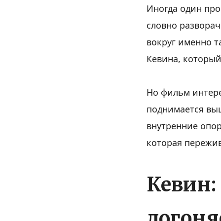
Иногда один про
словно разворач
вокруг именно т
Кевина, который
Но фильм интере
поднимается выш
внутренние опор
которая пережив
Кевин:
догоня