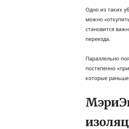
Одно из таких у
можно «откупить
становится важн
переезда.
Параллельно поя
постепенно «при
которые раньше
МэриЭн
изоляц