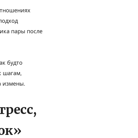
отношениях
подход
мика пары после
ак будто
к шагам,
а измены.
тресс,
ок»