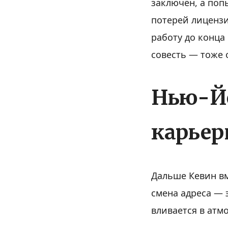
заключён, а поп
потерей лицензи
работу до конца
совесть — тоже о
Нью-Йо
карьер
Дальше Кевин вм
смена адреса — 
вливается в атм