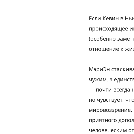
Если Кевин в Нь
происходящее ин
(особенно замет
отношение к жиз
МэриЭн сталкива
чужим, а единст
— почти всегда 
но чувствует, чт
мировоззрение, 
приятного допол
человеческим о