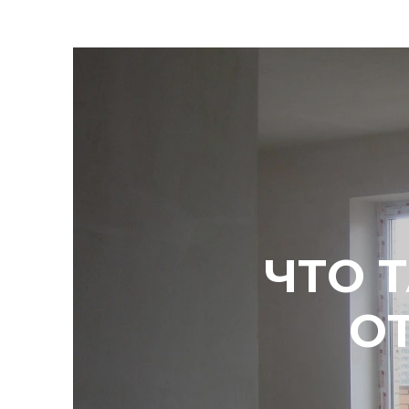
ЧТО 
О