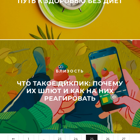
ПУТЬ К ЗДОРОВЬЮ БЕЗ ДИЕТ
БЛИЗОСТЬ
ЧТО ТАКОЕ ДИКПИК: ПОЧЕМУ
ИХ ШЛЮТ И КАК НА НИХ
РЕАГИРОВАТЬ
1
…
23
24
25
26
27