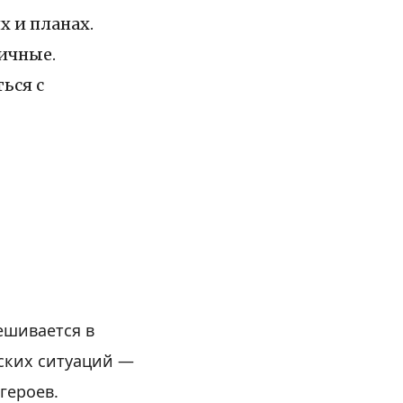
 и планах.
ичные.
ься с
ешивается в
ских ситуаций —
 героев.