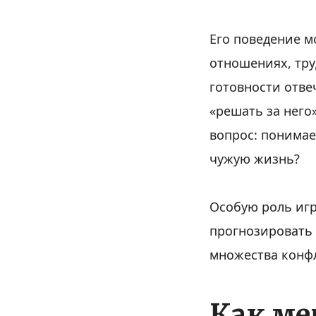
Его поведение м
отношениях, тру
готовности отве
«решать за него»
вопрос: понимае
чужую жизнь?
Особую роль игр
прогнозировать 
множества конф
Как ме