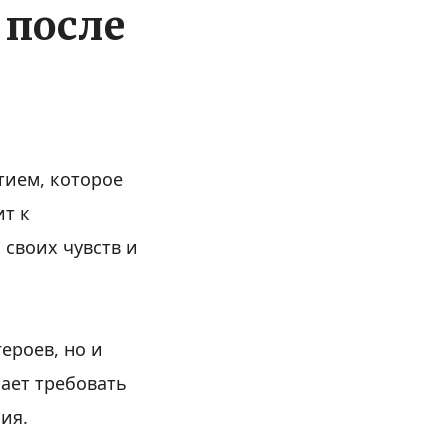
 после
тием, которое
ит к
 своих чувств и
ероев, но и
нает требовать
ия.