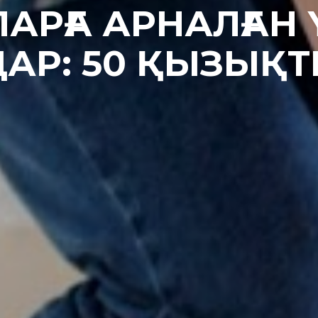
АРҒА АРНАЛҒАН 
АР: 50 ҚЫЗЫҚТ