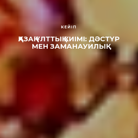
КЕЙІП
ҚАЗАҚ ҰЛТТЫҚ КИІМІ: ДӘСТҮР
МЕН ЗАМАНАУИЛЫҚ