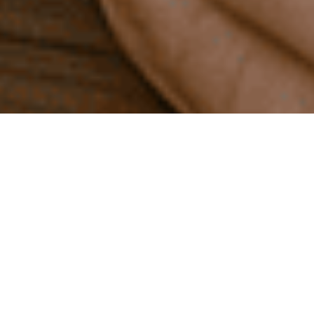
Жігітпен бірінші кездесу – әрдайым аздап
толқытатын сәт. Өзіңді жақсы қырынан көрсеткің
келеді, арадағы химияны сезінгің келеді, бір-
біріңе қаншалықты сәйкес екендеріңді түсінгің
келеді. Әрине, ешқайсымыз кештің ауа райы мен
жолдағы кептелістер жөніндегі жалықтырған
әңгімеге айналғанын қаламаймыз. Әңгіме