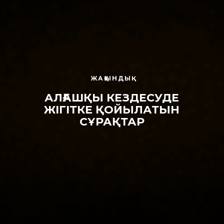
ЖАҚЫНДЫҚ
АЛҒАШҚЫ КЕЗДЕСУДЕ
ЖІГІТКЕ ҚОЙЫЛАТЫН
СҰРАҚТАР