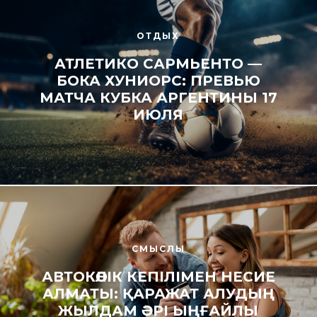
ОТДЫХ
АТЛЕТИКО САРМЬЕНТО —
БОКА ХУНИОРС: ПРЕВЬЮ
МАТЧА КУБКА АРГЕНТИНЫ 17
ИЮЛЯ
СМЫСЛЫ
АВТОКӨЛІК КЕПІЛІМЕН НЕСИЕ
АЛМАТЫ: ҚАРАЖАТ АЛУДЫҢ
ЖЫЛДАМ ӘРІ ЫҢҒАЙЛЫ