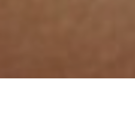
Контуринг — это техника макияжа, основанная
на игре света и тени. С ее помощью можно
подчеркнуть естественные достоинства лица и