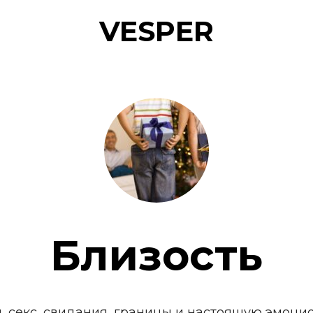
VESPER
Близость
, секс, свидания, границы и настоящую эмоцио