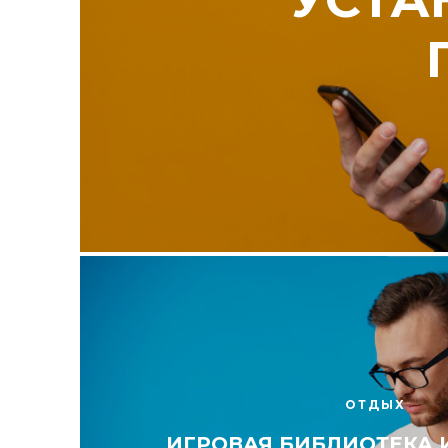
ОТДЫХ
ИГРОВАЯ БИБЛИОТЕКА 