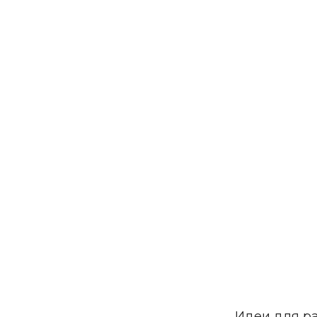
Идеи для р