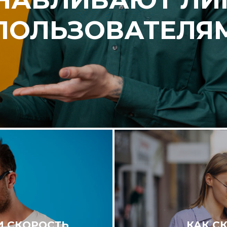
ПОЛЬЗОВАТЕЛЯ
И СКОРОСТЬ
КАК С