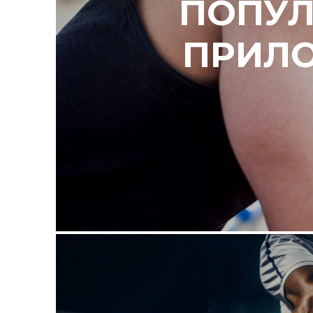
ПОПУЛ
ПРИЛО