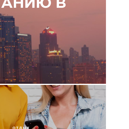
ПАНИЮ В
ОТДЫХ