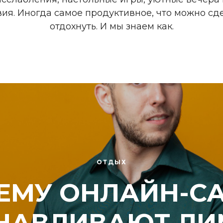
ия. Иногда самое продуктивное, что можно сд
отдохнуть. И мы знаем как.
ОТДЫХ
ЕМУ ОНЛАЙН-С
НАВЛИВАЮТ Л