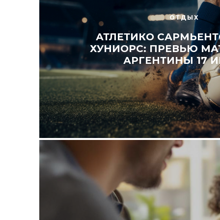
ОТДЫХ
АТЛЕТИКО САРМЬЕНТ
ХУНИОРС: ПРЕВЬЮ МА
АРГЕНТИНЫ 17 