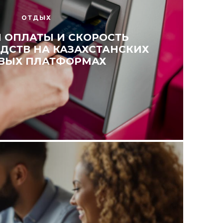
ОТДЫХ
 ОПЛАТЫ И СКОРОСТЬ
ДСТВ НА КАЗАХСТАНСКИХ
ВЫХ ПЛАТФОРМАХ