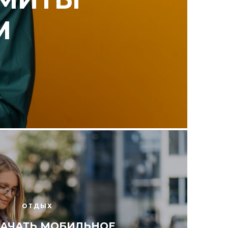
М
ОТДЫХ
КАЧАТЬ МОБИЛЬНОЕ